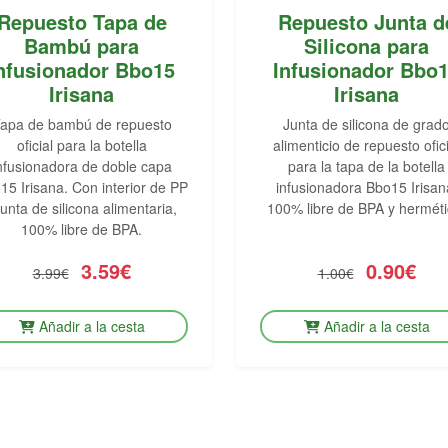
Repuesto Tapa de
Repuesto Junta d
Bambú para
Silicona para
nfusionador Bbo15
Infusionador Bbo
Irisana
Irisana
apa de bambú de repuesto
Junta de silicona de grad
oficial para la botella
alimenticio de repuesto ofici
nfusionadora de doble capa
para la tapa de la botella
15 Irisana. Con interior de PP
infusionadora Bbo15 Irisan
junta de silicona alimentaria,
100% libre de BPA y herméti
100% libre de BPA.
3.59€
0.90€
3.99€
1.00€
Añadir a la cesta
Añadir a la cesta