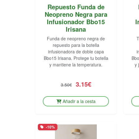
Repuesto Funda de
Neopreno Negra para
Infusionador Bbo15
I
Irisana
Funda de neopreno negra de
T
repuesto para la botella
infusionadora de doble capa
i
Bbo15 Irisana. Protege tu botella
Bbo
y mantiene la temperatura.
y 
3.15€
3.50€
Añadir a la cesta
-10%