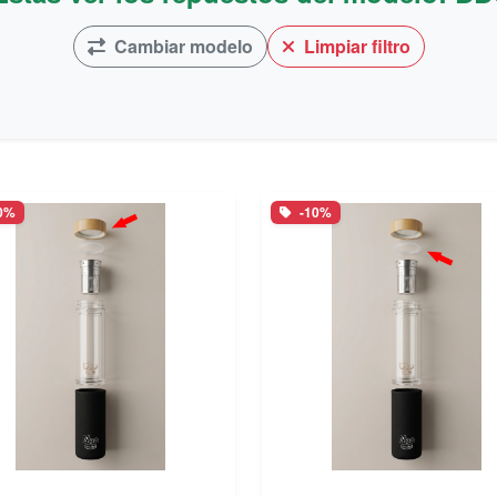
Cambiar modelo
Limpiar filtro
0%
-10%