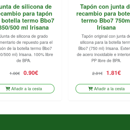
unta de silicona de
Tapón con junta d
ecambio para tapón
recambio para bote
 botella termo Bbo7
termo Bbo7 750m
350/500 ml Irisana
Irisana
Junta de silicona de grado
Tapón original con junta d
imentario de repuesto para el
silicona para la botella ter
pón de la botella termo Bbo7
Bbo7 (750 ml) Irisana. Exter
0/500 ml) Irisana. 100% libre
de acero inoxidable e interio
de BPA.
PP libre de BPA.
0.90€
1.81€
1.00€
2.01€
Añadir a la cesta
Añadir a la cesta