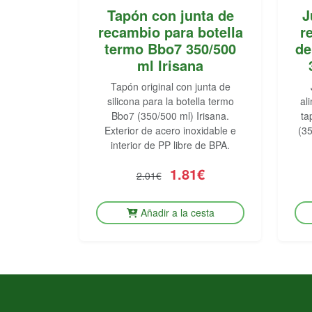
Tapón con junta de
J
recambio para botella
r
termo Bbo7 350/500
de
ml Irisana
Tapón original con junta de
silicona para la botella termo
al
Bbo7 (350/500 ml) Irisana.
ta
Exterior de acero inoxidable e
(35
interior de PP libre de BPA.
1.81€
2.01€
Añadir a la cesta