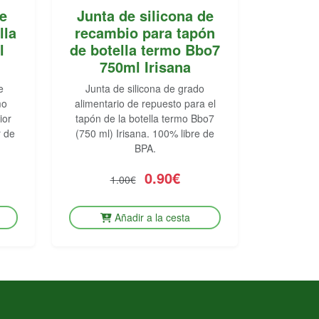
e
Junta de silicona de
lla
recambio para tapón
l
de botella termo Bbo7
750ml Irisana
e
Junta de silicona de grado
mo
alimentario de repuesto para el
ior
tapón de la botella termo Bbo7
r de
(750 ml) Irisana. 100% libre de
BPA.
0.90€
1.00€
Añadir a la cesta