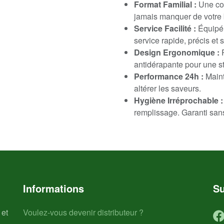
Format Familial :
Une co
jamais manquer de votre 
Service Facilité :
Équipé 
service rapide, précis et
Design Ergonomique :
P
antidérapante pour une sta
Performance 24h :
Maint
altérer les saveurs.
Hygiène Irréprochable :
remplissage. Garanti san
Informations
Su
 et
Voulez-vous devenir distributeur ?