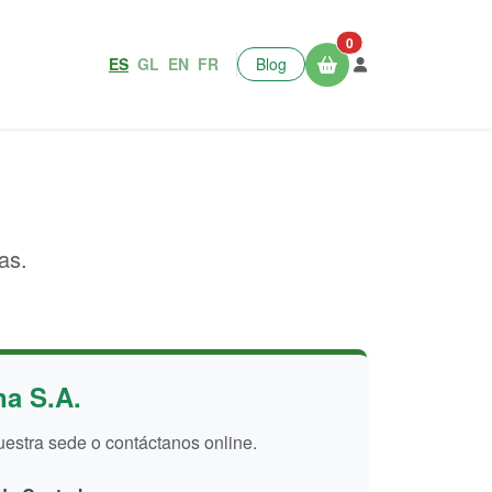
0
ES
GL
EN
FR
Blog
as.
na S.A.
uestra sede o contáctanos online.