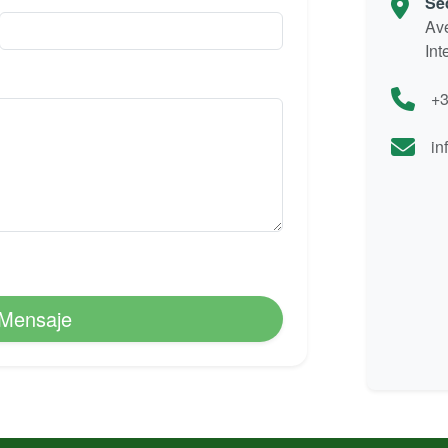
Se
Av
Int
+3
in
 Mensaje