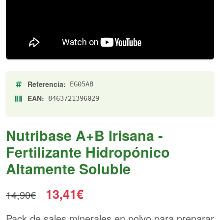
Referencia:
EG05AB
EAN:
8463721396029
Nutribase A+B Irisana -
Fertilizante Hidropónico
Altamente Soluble
13,41€
14,90€
Pack de sales minerales en polvo para preparar