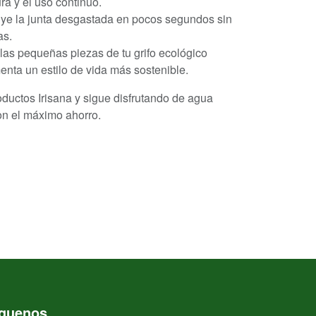
a y el uso continuo.
uye la junta desgastada en pocos segundos sin
as.
las pequeñas piezas de tu grifo ecológico
enta un estilo de vida más sostenible.
roductos Irisana y sigue disfrutando de agua
con el máximo ahorro.
íguenos