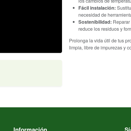
los cambios de temperatur
Fácil instalación:
Sustit
necesidad de herramient
Sostenibilidad:
Reparar 
reduce los residuos y fom
Prolonga la vida útil de tus p
limpia, libre de impurezas y 
Información
S