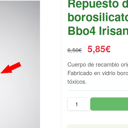
Repuesto d
borosilicat
Bbo4 Irisa
5,85€
6,50€
Cuerpo de recambio orig
Fabricado en vidrio boro
tóxicos.