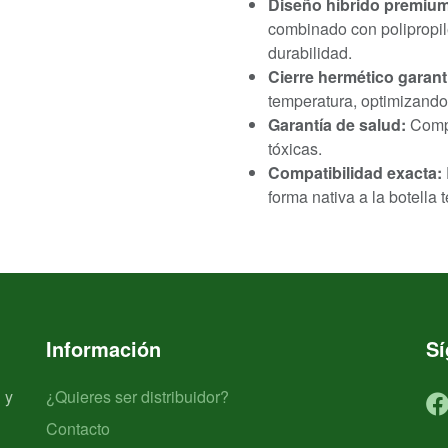
Diseño híbrido premium
combinado con polipropile
durabilidad.
Cierre hermético garant
temperatura, optimizando
Garantía de salud:
Compo
tóxicas.
Compatibilidad exacta:
forma nativa a la botella
Información
S
 y
¿Quieres ser distribuidor?
Contacto