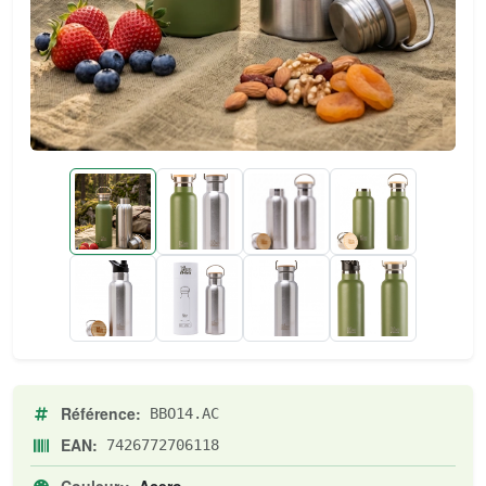
Référence:
BBO14.AC
EAN:
7426772706118