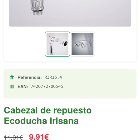
Referencia:
RIR15.4
EAN:
7426772706545
Cabezal de repuesto
Ecoducha Irisana
9,91€
11,01€