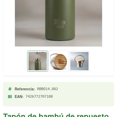
Referencia:
RBBO14.002
EAN:
7426772707108
Tapón de bambú de repuesto