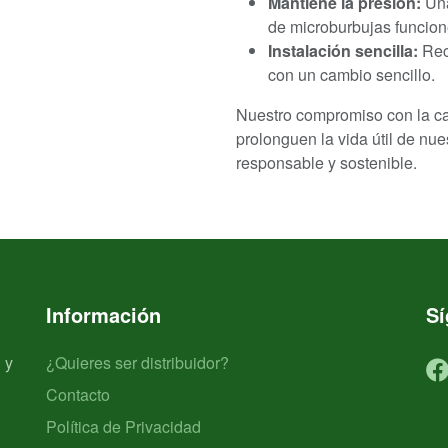
Mantiene la presión:
Una
de microburbujas funcione
Instalación sencilla:
Recu
con un cambio sencillo.
Nuestro compromiso con la ca
prolonguen la vida útil de n
responsable y sostenible.
Información
S
 y
¿Quieres ser distribuidor?
Contacto
Política de Privacidad