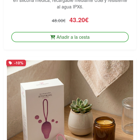
en silicona médica, recargable mediante USB y resistente
al agua IPX6.
43.20€
48.00€
Añadir a la cesta
-10%