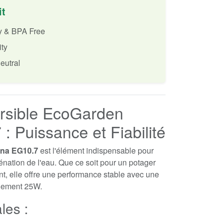
it
ly & BPA Free
ity
eutral
sible EcoGarden
: Puissance et Fiabilité
ana EG10.7
est l'élément indispensable pour
génation de l'eau. Que ce soit pour un potager
t, elle offre une performance stable avec une
lement 25W.
les :