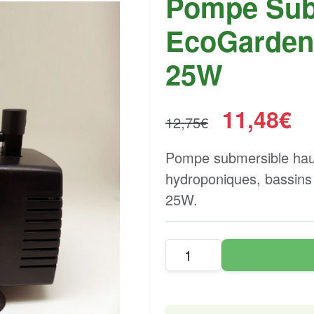
Pompe Sub
EcoGarden 
25W
11,48€
12,75€
Pompe submersible hau
hydroponiques, bassin
25W.