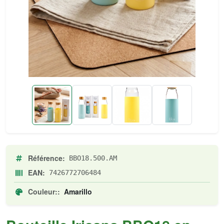
Référence:
BBO18.500.AM
EAN:
7426772706484
Couleur::
Amarillo