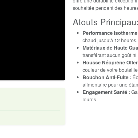
offre une durabilité exception
souhaitée pendant des heures
Atouts Principau
Performance Isotherme 
chaud jusqu'à 12 heures.
Matériaux de Haute Qual
transférant aucun goût ni
Housse Néoprène Offert
couleur de votre bouteill
Bouchon Anti-Fuite :
Équ
alimentaire pour une étan
Engagement Santé :
Gar
lourds.