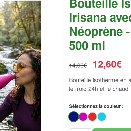
Bouteille 
Irisana av
Néoprène -
500 ml
12,60€
14,00€
Bouteille isotherme en 
le froid 24h et le chau
Sélectionnez la couleur :