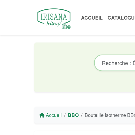
ACCUEIL
CATALOGU
Accueil
BBO
Bouteille Isotherme BBO Irisana avec Housse Néoprène - Acier I