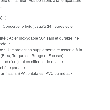
nelle et maintient vos boissons à la température
.
x :
:
Conserve le froid jusqu'à 24 heures et le
ité :
Acier inoxydable 304 sain et durable, ne
 odeur.
e :
Une protection supplémentaire assortie à la
e (Bleu, Turquoise, Rouge et Fuchsia).
ipé d'un joint en silicone de qualité
chéité parfaite.
anti sans BPA, phtalates, PVC ou métaux