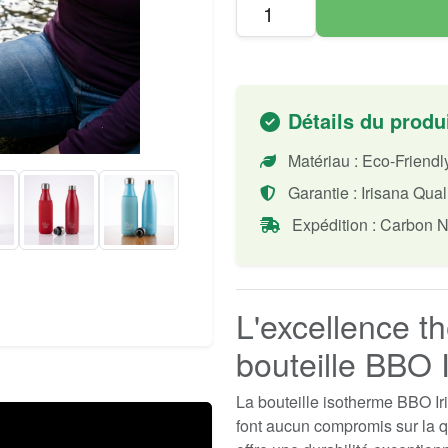
Détails du produ
Matériau : Eco-Friend
Garantie : Irisana Qual
Expédition : Carbon N
L'excellence t
bouteille BBO 
La bouteille isotherme BBO Ir
font aucun compromis sur la q