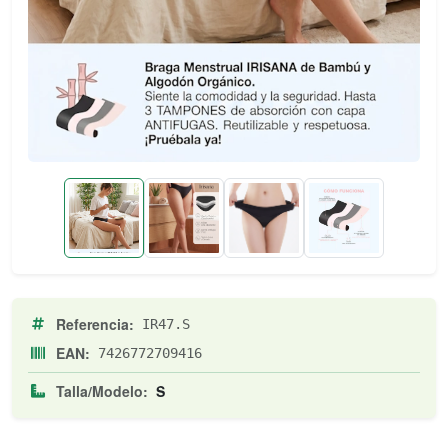
Referencia:
IR47.S
EAN:
7426772709416
Talla/Modelo:
S