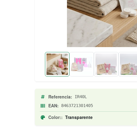
Referencia:
IR40L
EAN:
8463721301405
Color::
Transparente