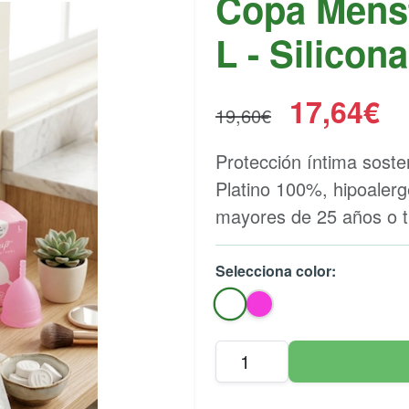
Copa Menstr
L - Silicon
17,64€
19,60€
Protección íntima soste
Platino 100%, hipoalergé
mayores de 25 años o tr
Selecciona color: