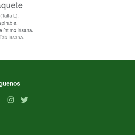
aquete
Talla L).
spirable.
 íntimo Irisana.
Tab Irisana.
íguenos