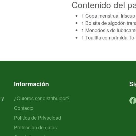
Contenido del p
1 Copa menstrual Iriscup (
1 Bolsita de algodón tran
1 Monodosis de lubricante
1 Toallita comprimida To-
Información
S
 y
¿Quieres ser distribuidor?
Contacto
Política de Privacidad
Protección de datos