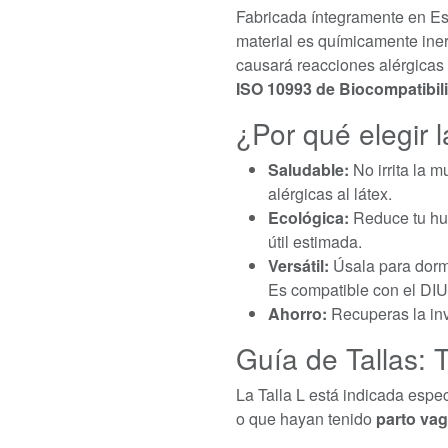
Fabricada íntegramente en 
material es químicamente inert
causará reacciones alérgicas 
ISO 10993 de Biocompatibil
¿Por qué elegir l
Saludable:
No irrita la 
alérgicas al látex.
Ecológica:
Reduce tu hue
útil estimada.
Versátil:
Úsala para dormir
Es compatible con el DIU
Ahorro:
Recuperas la inv
Guía de Tallas: T
La Talla L está indicada esp
o que hayan tenido
parto vag