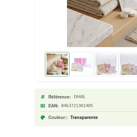
Référence:
IR40L
EAN:
8463721301405
Couleur::
Transparente