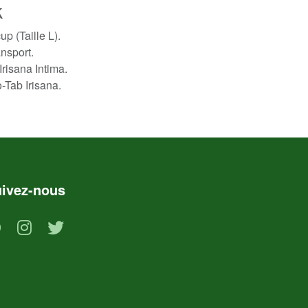
k
p (Taille L).
ansport.
Irisana Intima.
-Tab Irisana.
ivez-nous