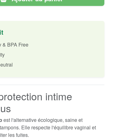
it
ly & BPA Free
ity
eutral
 protection intime
ous
p
est l'alternative écologique, saine et
ampons. Elle respecte l'équilibre vaginal et
ter les fuites.