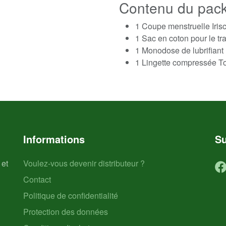
Contenu du pac
1 Coupe menstruelle Iriscu
1 Sac en coton pour le tr
1 Monodose de lubrifiant 
1 Lingette compressée To
Informations
Su
 et
Voulez-vous devenir distributeur ?
Contact
Politique de confidentialité
Protection des données