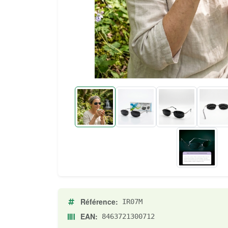
Référence:
IR07M
EAN:
8463721300712