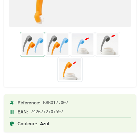
Référence:
RBBO17.007
EAN:
7426772707597
Couleur::
Azul