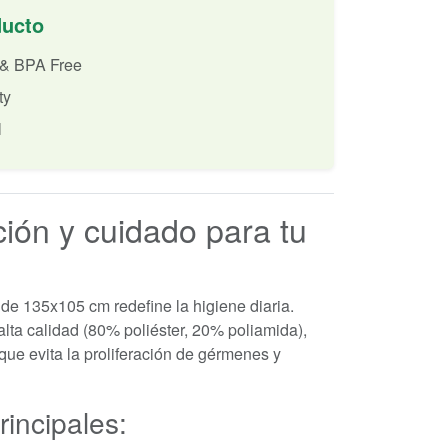
ducto
 & BPA Free
ty
l
ión y cuidado para tu
a de 135x105 cm redefine la higiene diaria.
lta calidad (80% poliéster, 20% poliamida),
que evita la proliferación de gérmenes y
rincipales: