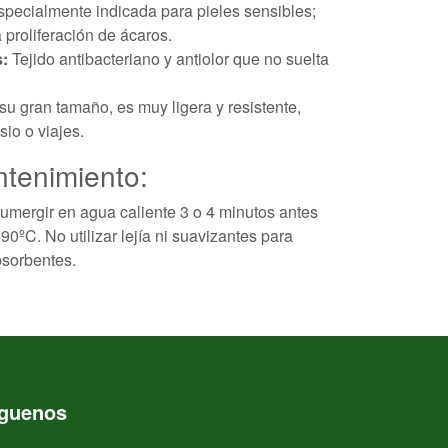
pecialmente indicada para pieles sensibles;
a proliferación de ácaros.
:
Tejido antibacteriano y antiolor que no suelta
u gran tamaño, es muy ligera y resistente,
sio o viajes.
tenimiento:
umergir en agua caliente 3 o 4 minutos antes
90ºC. No utilizar lejía ni suavizantes para
bsorbentes.
íguenos