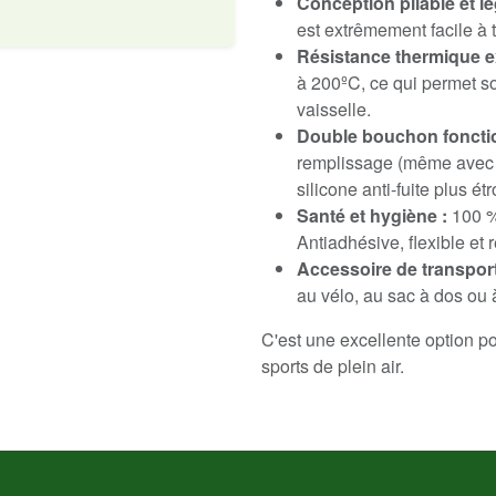
Conception pliable et lé
est extrêmement facile à t
Résistance thermique e
à 200ºC, ce qui permet so
vaisselle.
Double bouchon fonctio
remplissage (même avec d
silicone anti-fuite plus étr
Santé et hygiène :
100 %
Antiadhésive, flexible et 
Accessoire de transport
au vélo, au sac à dos ou à
C'est une excellente option po
sports de plein air.