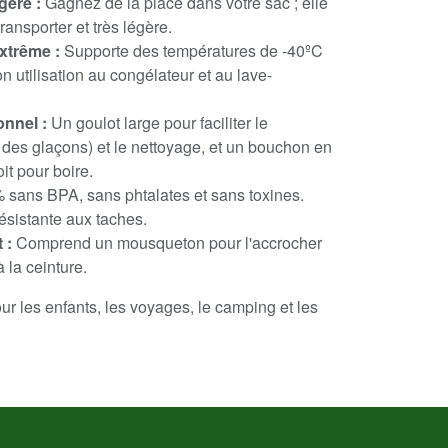
gère :
Gagnez de la place dans votre sac ; elle
ransporter et très légère.
xtrême :
Supporte des températures de -40ºC
n utilisation au congélateur et au lave-
nnel :
Un goulot large pour faciliter le
es glaçons) et le nettoyage, et un bouchon en
oit pour boire.
 sans BPA, sans phtalates et sans toxines.
résistante aux taches.
 :
Comprend un mousqueton pour l'accrocher
 la ceinture.
ur les enfants, les voyages, le camping et les